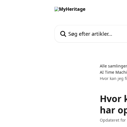
Spring videre til hovedindholdet
Søg efter artikler...
Alle samlinge
AI Time Mach
Hvor kan jeg f
Hvor k
har o
Opdateret for