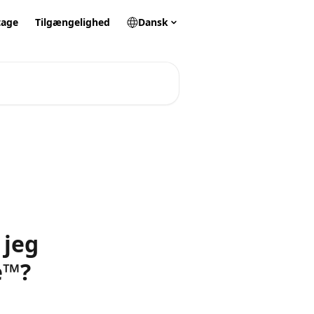
tage
Tilgængelighed
Dansk
 jeg
e™?