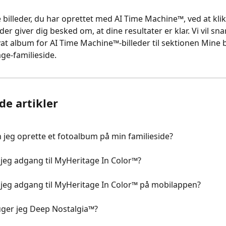
 billeder, du har oprettet med AI Time Machine™, ved at klik
der giver dig besked om, at dine resultater er klar. Vi vil snart
ivat album for AI Time Machine™-billeder til sektionen Mine b
ge-familieside.
de artikler
jeg oprette et fotoalbum på min familieside?
jeg adgang til MyHeritage In Color™?
 jeg adgang til MyHeritage In Color™ på mobilappen?
ger jeg Deep Nostalgia™?