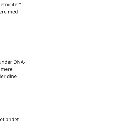
etnicitet" 
gere med 
 under DNA-
u mere 
er dine 
et andet 