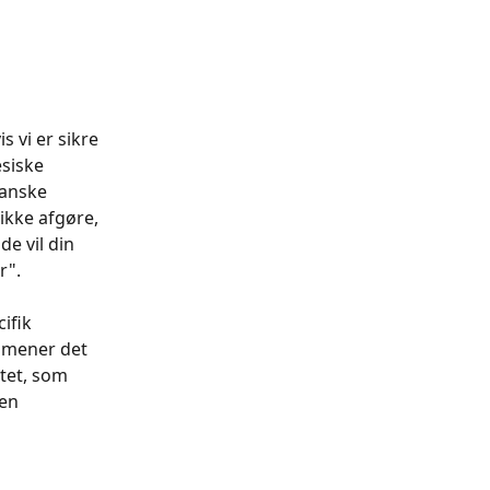
 vi er sikre 
siske 
anske 
ikke afgøre, 
e vil din 
r".
ifik 
i mener det 
tet, som 
en 