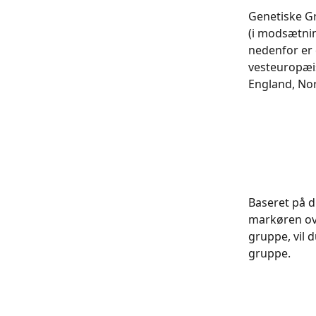
Genetiske G
(i modsætnin
nedenfor er 
vesteuropæis
England, Nor
Baseret på d
markøren ove
gruppe, vil 
gruppe.