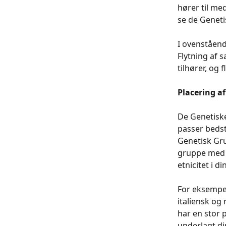
hører til med
se de Geneti
I ovenståend
Flytning af 
tilhører, og 
Placering a
De Genetiske
passer bedst
Genetisk Gru
gruppe med m
etnicitet i di
For eksempe
italiensk og
har en stor p
underlagt di