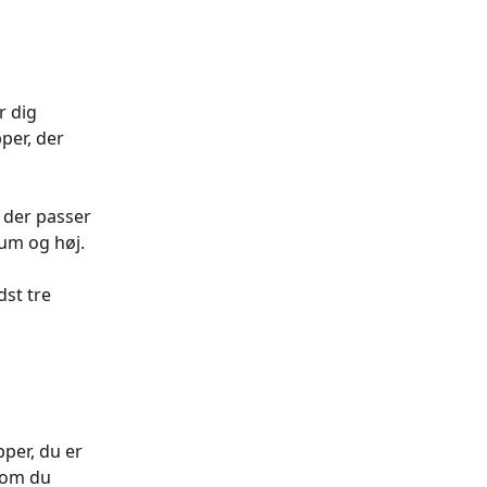
r dig 
per, der 
 der passer 
um og høj. 
st tre 
per, du er 
som du 