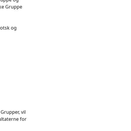
ske Gruppe 
kotsk og 
Grupper, vil 
ltaterne for 