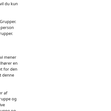
vil du kun 
 Grupper. 
e person 
grupper.
 vi mener 
lhører en 
t for den 
t denne 
r af 
gruppe og 
ive 
gruppe og 