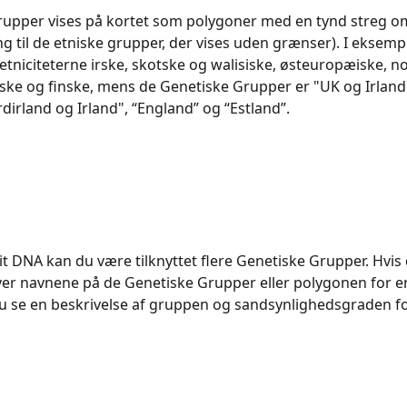
rupper vises på kortet som polygoner med en tynd streg o
g til de etniske grupper, der vises uden grænser). I eksempl
etniciteterne irske, skotske og walisiske, østeuropæiske, no
ke og finske, mens de Genetiske Grupper er "UK og Irland"
dirland og Irland", “England” og “Estland”.
it DNA kan du være tilknyttet flere Genetiske Grupper. Hvis
r navnene på de Genetiske Grupper eller polygonen for en
du se en beskrivelse af gruppen og sandsynlighedsgraden f