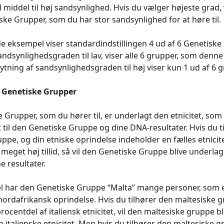
 middel til høj sandsynlighed. Hvis du vælger højeste grad, 
ske Grupper, som du har stor sandsynlighed for at høre til. 
e eksempel viser standardindstillingen 4 ud af 6 Genetiske
sandsynlighedsgraden til lav, viser alle 6 grupper, som denn
flytning af sandsynlighedsgraden til høj viser kun 1 ud af 6 
f Genetiske Grupper
 Grupper, som du hører til, er underlagt den etnicitet, som
 til den Genetiske Gruppe og dine DNA-resultater. Hvis du ti
ppe, og din etniske oprindelse indeholder en fælles etnicite
eget høj tillid, så vil den Genetiske Gruppe blive underlag
ne resultater.
l har den Genetiske Gruppe “Malta” mange personer, som e
 nordafrikansk oprindelse. Hvis du tilhører den maltesiske 
rocentdel af italiensk etnicitet, vil den maltesiske gruppe bl
n italienske etnicitet. Men hvis du tilhører den maltesiske 