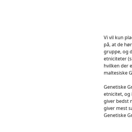
Vi vil kun pl
på, at de hø
gruppe, og d
etniciteter 
hvilken der 
maltesiske G
Genetiske Gr
etnicitet, o
giver bedst 
giver mest 
Genetiske Gr