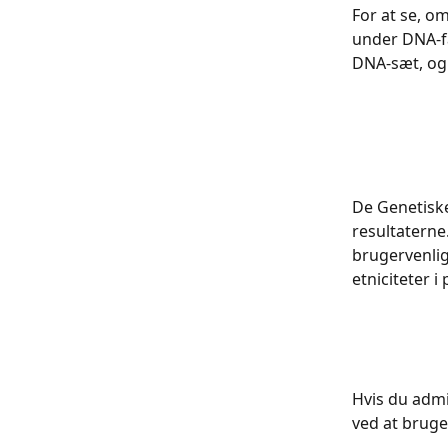
For at se, o
under DNA-fa
DNA-sæt, og 
​De Genetisk
resultaterne
brugervenlig
etniciteter i 
Hvis du admi
ved at bruge