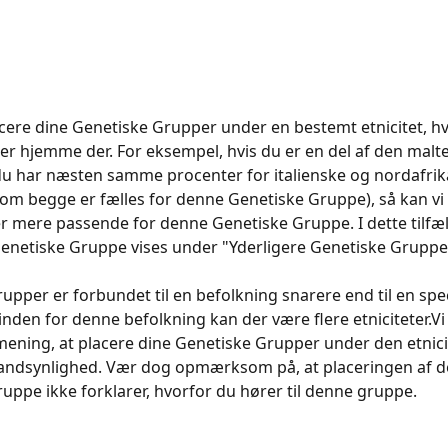
acere dine Genetiske Grupper under en bestemt etnicitet, hvis
rer hjemme der. For eksempel, hvis du er en del af den malte
u har næsten samme procenter for italienske og nordafrik
(som begge er fælles for denne Genetiske Gruppe), så kan vi 
er mere passende for denne Genetiske Gruppe. I dette tilfæld
enetiske Gruppe vises under "Yderligere Genetiske Gruppe
upper er forbundet til en befolkning snarere end til en spec
g inden for denne befolkning kan der være flere etniciteter.V
mening, at placere dine Genetiske Grupper under den etnici
sandsynlighed. Vær dog opmærksom på, at placeringen af d
uppe ikke forklarer, hvorfor du hører til denne gruppe.