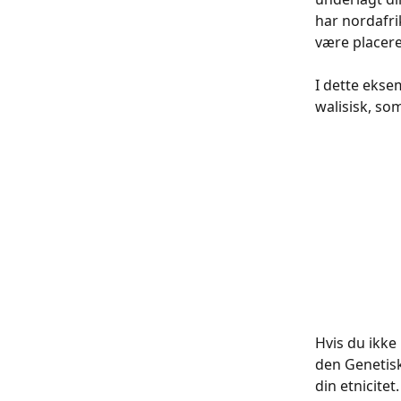
har nordafrik
være placere
I dette ekse
walisisk, so
Hvis du ikke 
den Genetisk
din etnicitet.