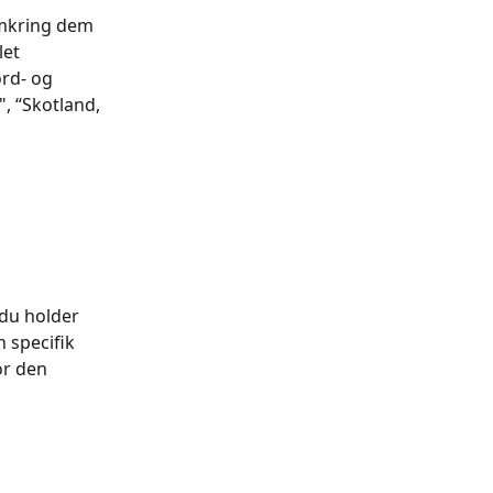
mkring dem 
et 
rd- og 
, “Skotland, 
 du holder 
 specifik 
or den 