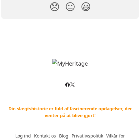
😞
😐
😃
Din slægtshistorie er fuld af fascinerende opdagelser, der
venter på at blive gjort!
Log ind
--
Kontakt os
--
Blog
--
Privatlivspolitik
--
Vilkår for