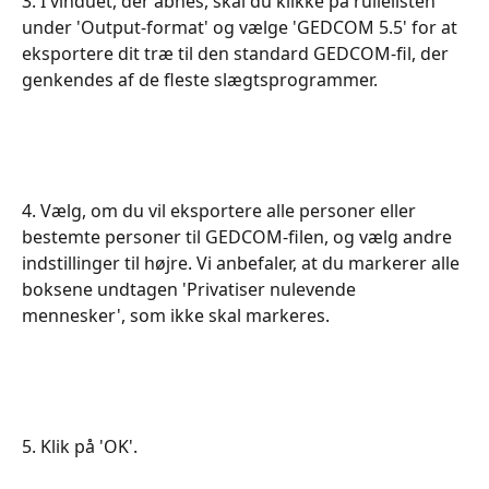
​​​​​​​​​3. I vinduet, der åbnes, skal du klikke på rullelisten 
under 'Output-format' og vælge 'GEDCOM 5.5' for at 
eksportere dit træ til den standard GEDCOM-fil, der 
genkendes af de fleste slægtsprogrammer. 
4. Vælg, om du vil eksportere alle personer eller 
bestemte personer til GEDCOM-filen, og vælg andre 
indstillinger til højre. Vi anbefaler, at du markerer alle 
boksene undtagen 'Privatiser nulevende 
mennesker', som ikke skal markeres.​
5. Klik på 'OK'.​