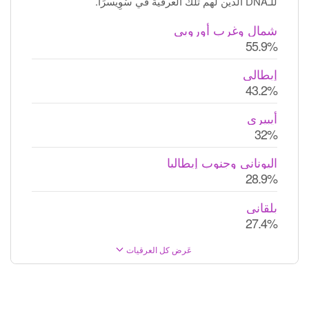
للـDNA الذين لهم تلك العرقية في سُوِيسرَا.
شمال وغرب أوروبي
55.9%
إيطالي
43.2%
أيبيري
32%
اليوناني وجنوب إيطاليا
28.9%
بلقاني
27.4%
عَرض كل العرقيات