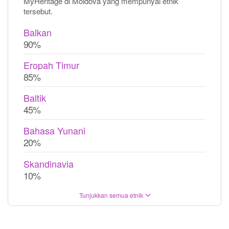
MyHeritage di Moldova yang mempunyai etnik
tersebut.
Balkan
90%
Eropah Timur
85%
Baltik
45%
Bahasa Yunani
20%
Skandinavia
10%
Tunjukkan semua etnik