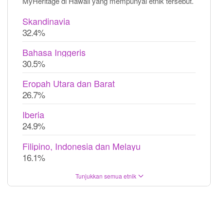
MyHeritage di Hawaii yang mempunyai etnik tersebut.
Skandinavia
32.4%
Bahasa Inggeris
30.5%
Eropah Utara dan Barat
26.7%
Iberia
24.9%
Filipino, Indonesia dan Melayu
16.1%
Tunjukkan semua etnik