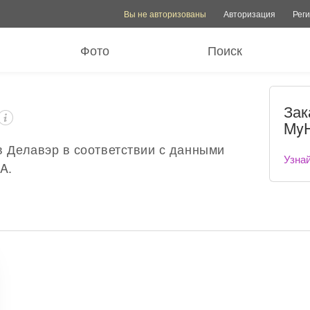
Опции учетной записи
Опции помощи
Переключит
Вы не авторизованы
Авторизация
Рег
Фото
Поиск
Зак
MyH
 Делавэр в соответствии с данными
Узна
A.