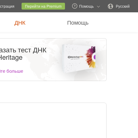
ь семейный сайт
Текущий сайт
Изменить языковую версию
истрация
Перейти на Premium
Помощь
Русский
ДНК
Помощь
азать тест ДНК
eritage
йте больше