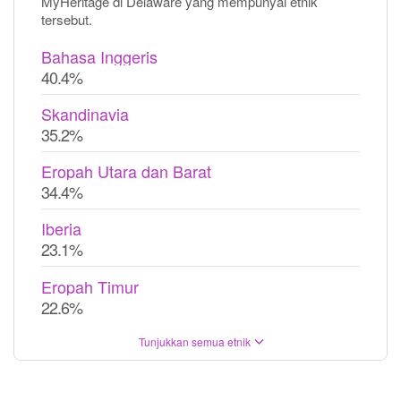
MyHeritage di Delaware yang mempunyai etnik
tersebut.
Bahasa Inggeris
40.4%
Skandinavia
35.2%
Eropah Utara dan Barat
34.4%
Iberia
23.1%
Eropah Timur
22.6%
Tunjukkan semua etnik