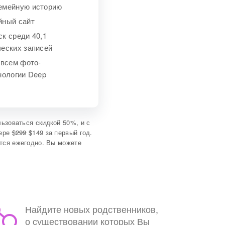
емейную историю
йный сайт
к среди 40,1
еских записей
 всем фото-
нологии Deep
ьзоваться скидкой 50%, и с
мере
$299
$149 за первый год.
тся ежегодно. Вы можете
Найдите новых родственников,
о существовании которых Вы