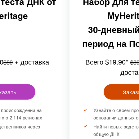
теста ДНК от
Набор для т
ritage
MyHeri
30-дневны
период на П
0
+ доставка
Всего
$19.90
*
$89
$8
доста
казать
Заказ
 происхождении на
Узнайте о своем пр
х о 2 114 регионах
основании данных о 
дственников через
Найти новых родств
общую ДНК