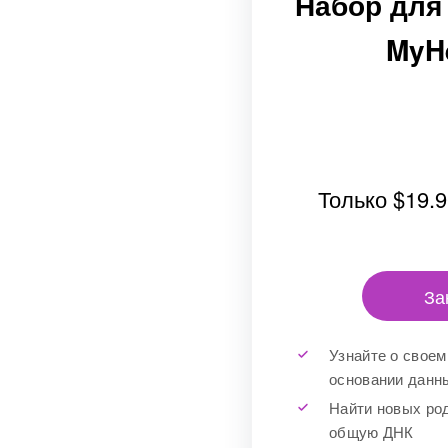
Набор для 
MyHe
Только
$19.9
За
Узнайте о своем
основании данны
Найти новых ро
общую ДНК