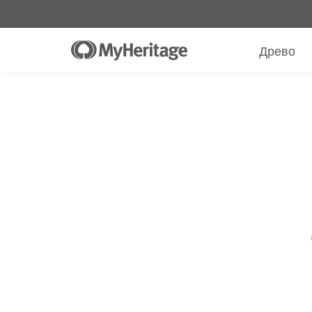
Набор для теста ДНК от MyHeritag
$89
Всего
$19.90
*
+ бесплатная доставка
Древо