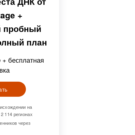
еста ДНК от
tage +
й пробный
олный план
+ бесплатная
9
вка
ать
оисхождении на
2 114 регионах
енников через