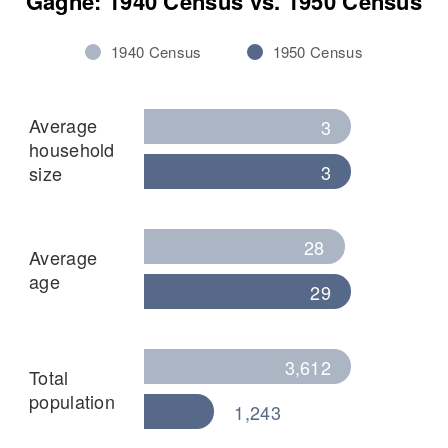
Gagne: 1940 Census vs. 1950 Census
1940 Census
1950 Census
Average
3
household
3
size
28
Average
age
29
3,612
Total
population
1,243